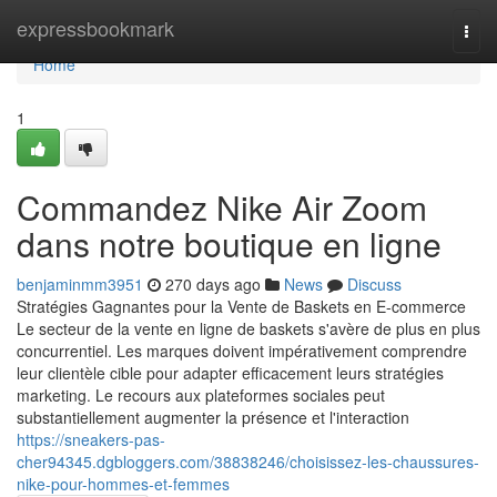
Home
expressbookmark
Togg
navi
Home
1
Commandez Nike Air Zoom
dans notre boutique en ligne
benjaminmm3951
270 days ago
News
Discuss
Stratégies Gagnantes pour la Vente de Baskets en E-commerce
Le secteur de la vente en ligne de baskets s'avère de plus en plus
concurrentiel. Les marques doivent impérativement comprendre
leur clientèle cible pour adapter efficacement leurs stratégies
marketing. Le recours aux plateformes sociales peut
substantiellement augmenter la présence et l'interaction
https://sneakers-pas-
cher94345.dgbloggers.com/38838246/choisissez-les-chaussures-
nike-pour-hommes-et-femmes