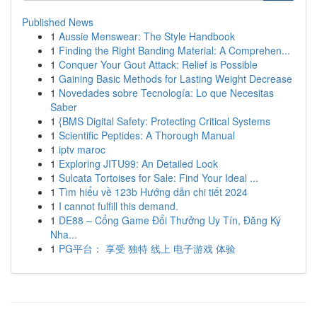
Published News
1
Aussie Menswear: The Style Handbook
1
Finding the Right Banding Material: A Comprehen...
1
Conquer Your Gout Attack: Relief is Possible
1
Gaining Basic Methods for Lasting Weight Decrease
1
Novedades sobre Tecnología: Lo que Necesitas
Saber
1
{BMS Digital Safety: Protecting Critical Systems
1
Scientific Peptides: A Thorough Manual
1
iptv maroc
1
Exploring JITU99: An Detailed Look
1
Sulcata Tortoises for Sale: Find Your Ideal ...
1
Tìm hiểu về 123b Hướng dẫn chi tiết 2024
1
I cannot fulfill this demand.
1
DE88 – Cổng Game Đổi Thưởng Uy Tín, Đăng Ký
Nha...
1
PG平台： 享受 独特 线上 电子游戏 体验