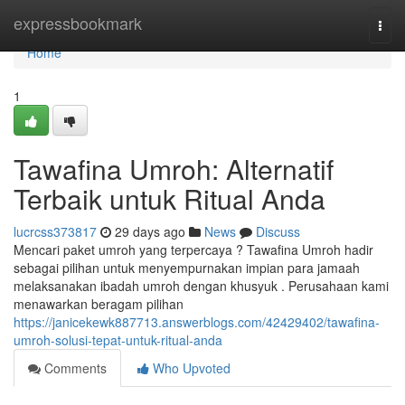
Home
expressbookmark
Togg
navi
Home
1
Tawafina Umroh: Alternatif
Terbaik untuk Ritual Anda
lucrcss373817
29 days ago
News
Discuss
Mencari paket umroh yang terpercaya ? Tawafina Umroh hadir
sebagai pilihan untuk menyempurnakan impian para jamaah
melaksanakan ibadah umroh dengan khusyuk . Perusahaan kami
menawarkan beragam pilihan
https://janicekewk887713.answerblogs.com/42429402/tawafina-
umroh-solusi-tepat-untuk-ritual-anda
Comments
Who Upvoted