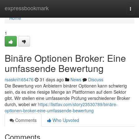
Home
expressbookmark
Togg
navi
Home
1
Binäre Optionen Broker: Eine
umfassende Bewertung
rsasknl165476
31 days ago
News
Discuss
Die Bewertung von Anbietern binärer Optionen kann schwierig
sein, da es eine riesige Menge an Plattformen auf dem Sektor
gibt. Wir stellen eine umfassende Prüfung verschiedener Broker
durch, wobei wir
https://listfav.com/story23530789/binäre-
optionen-broker-eine-umfassende-bewertung
Comments
Who Upvoted
Comments