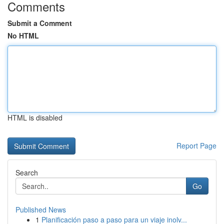
Comments
Submit a Comment
No HTML
HTML is disabled
Report Page
Search
Go
Published News
1
Planificación paso a paso para un viaje inolv...