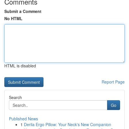
Comments
Submit a Comment
No HTML
HTML is disabled
Report Page
Search
Go
Published News
1
Derila Ergo Pillow: Your Neck's New Companion