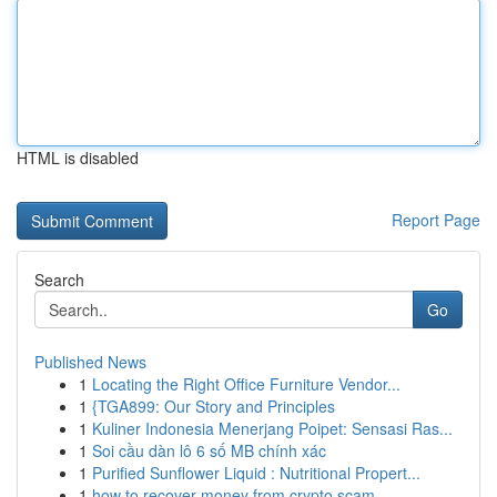
HTML is disabled
Report Page
Search
Go
Published News
1
Locating the Right Office Furniture Vendor...
1
{TGA899: Our Story and Principles
1
Kuliner Indonesia Menerjang Poipet: Sensasi Ras...
1
Soi cầu dàn lô 6 số MB chính xác
1
Purified Sunflower Liquid : Nutritional Propert...
1
how to recover money from crypto scam