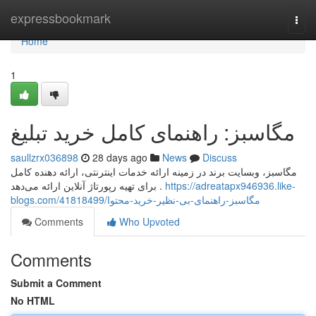
Home
expressbookmark
Togg
navi
Home
1
مگاسبز: راهنمای کامل خرید تبلیغ
saullzrx036898
28 days ago
News
Discuss
مگاسبز، وبسایت برند در زمینه ارائه خدمات اینترنتی، ارائه دهنده کامل
برای تهیه رپورتاژ آنلاین ارائه می‌دهد .
https://adreatapx946936.like-
blogs.com/41818499/مگاسبز-راهنمای-بی-نظیر-خرید-محتوا
Comments
Who Upvoted
Comments
Submit a Comment
No HTML