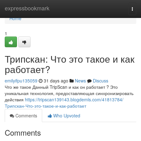
Home
expressbookmark
Togg
navi
Home
1
Трипскан: Что это такое и как
работает?
emilyifpu135059
31 days ago
News
Discuss
Что же такое Данный TripScan и как он работает ? Это
уникальная технология, предоставляющая синхронизировать
действия
https://tripscan139143.blogdemls.com/41813784/
Трипскан-Что-это-такое-и-как-работает
Comments
Who Upvoted
Comments