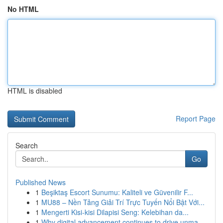
No HTML
HTML is disabled
Report Page
Search
Go
Published News
1
Beşiktaş Escort Sunumu: Kaliteli ve Güvenilir F...
1
MU88 – Nền Tảng Giải Trí Trực Tuyến Nổi Bật Với...
1
Mengerti Kisi-kisi Dilapisi Seng: Kelebihan da...
1
Why digital advancement continues to drive unma...