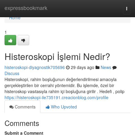
Home
expressbookmark
Togg
navi
Home
1
Histeroskopi İşlemi Nedir?
histeroskopi-diyagnostik705696
29 days ago
News
Discuss
Histeroskopi, rahim boşluğunun değerlendirilmesi amacıyla
gerçekleştirilen bir cerrahi yöntemidir. Bu işlemde, özel bir
histeroskop vasıtasıyla rahim içi boşluğuna girilir . Hedefi , polip
https://histeroskopi-ile735191.creacionblog.com/profile
Comments
Who Upvoted
Comments
Submit a Comment