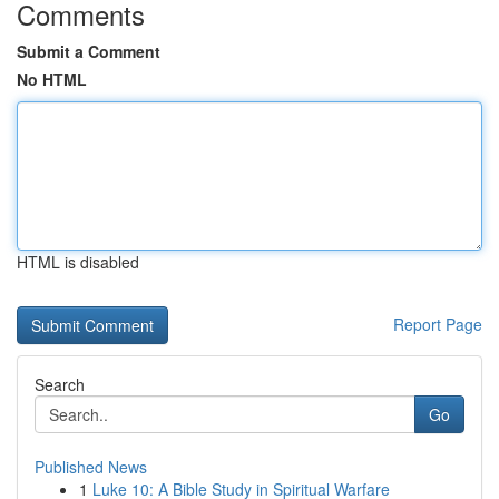
Comments
Submit a Comment
No HTML
HTML is disabled
Report Page
Search
Go
Published News
1
Luke 10: A Bible Study in Spiritual Warfare