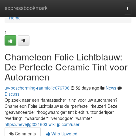
Home
expressbookmark
Togg
navi
Home
1
Chameleon Folie Lichtblauw:
De Perfecte Ceramic Tint voor
Autoramen
uv-bescherming-raamfolie676798
52 days ago
News
Discuss
Op zoek naar een "fantastische" "tint" voor uw autoramen?
Chameleon Folie Lichtblauw is de "perfecte" "keuze"! Deze
"geavanceerde" "hoogwaardige" tint biedt "uitzonderlijke"
"werking", "waaronder" "verhoogde" "warmte"
https://nevejtgt031603.wiki-jp.com/user
Comments
Who Upvoted