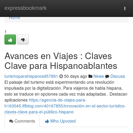
Home
expressbookmark
Togg
navi
Home
1
Avances en Viajes : Claves
Clave para Hispanoablantes
turismoparahispanos957891
50 days ago
News
Discuss
El paisaje del turismo está experimentando una revolución
impulsada por la digitalización. Para viajeros de habla hispana,
esto se traduce en opciones cada vez más adaptadas . Destacan
aplicaciones
https://agencia-de-viajes-para-
h163045.ltfblog.com/40167855/innovación-en-el-sector-turístico-
claves-clave-para-el-público-hispano
Comments
Who Upvoted