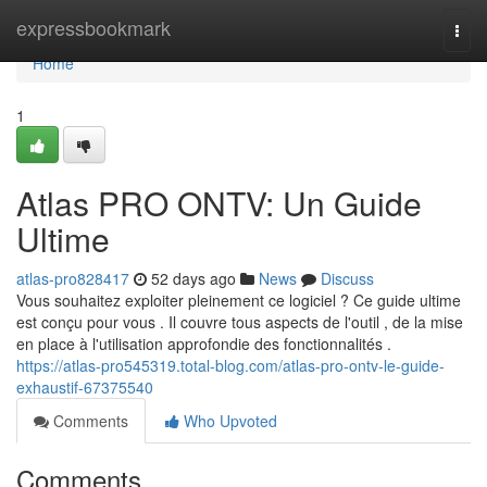
Home
expressbookmark
Togg
navi
Home
1
Atlas PRO ONTV: Un Guide
Ultime
atlas-pro828417
52 days ago
News
Discuss
Vous souhaitez exploiter pleinement ce logiciel ? Ce guide ultime
est conçu pour vous . Il couvre tous aspects de l'outil , de la mise
en place à l'utilisation approfondie des fonctionnalités .
https://atlas-pro545319.total-blog.com/atlas-pro-ontv-le-guide-
exhaustif-67375540
Comments
Who Upvoted
Comments