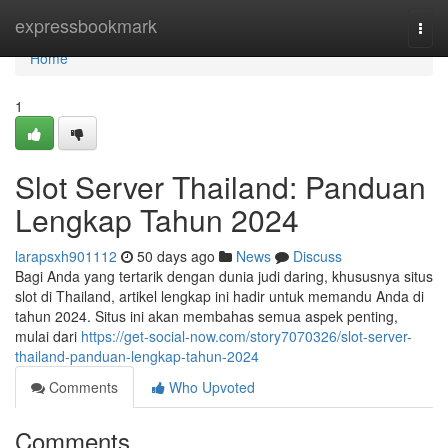
Home
expressbookmark
Togg
navi
Home
1
Slot Server Thailand: Panduan
Lengkap Tahun 2024
larapsxh901112
50 days ago
News
Discuss
Bagi Anda yang tertarik dengan dunia judi daring, khususnya situs
slot di Thailand, artikel lengkap ini hadir untuk memandu Anda di
tahun 2024. Situs ini akan membahas semua aspek penting,
mulai dari
https://get-social-now.com/story7070326/slot-server-
thailand-panduan-lengkap-tahun-2024
Comments
Who Upvoted
Comments