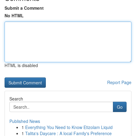
Submit a Comment
No HTML
HTML is disabled
Report Page
Search
Go
Published News
1
Everything You Need to Know Etizolam Liquid
1
Talita's Daycare : A local Family's Preference