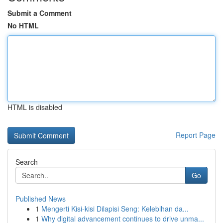
Submit a Comment
No HTML
HTML is disabled
Report Page
Search
Go
Published News
1
Mengerti Kisi-kisi Dilapisi Seng: Kelebihan da...
1
Why digital advancement continues to drive unma...