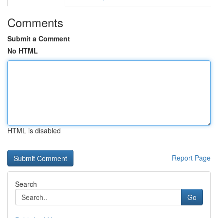
Comments
Submit a Comment
No HTML
HTML is disabled
Report Page
Search
Go