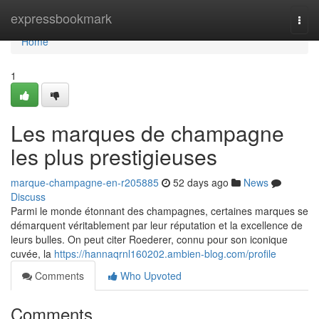
Home
expressbookmark
Togg
navi
Home
1
Les marques de champagne
les plus prestigieuses
marque-champagne-en-r205885
52 days ago
News
Discuss
Parmi le monde étonnant des champagnes, certaines marques se
démarquent véritablement par leur réputation et la excellence de
leurs bulles. On peut citer Roederer, connu pour son iconique
cuvée, la
https://hannaqrnl160202.ambien-blog.com/profile
Comments
Who Upvoted
Comments