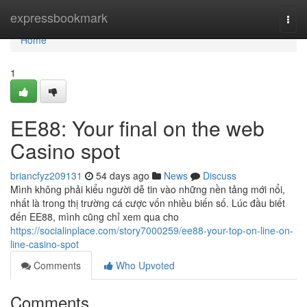
Home
expressbookmark
Togg
navi
Home
1
EE88: Your final on the web
Casino spot
briancfyz209131
54 days ago
News
Discuss
Mình không phải kiểu người dễ tin vào những nền tảng mới nổi,
nhất là trong thị trường cá cược vốn nhiều biến số. Lúc đầu biết
đến EE88, mình cũng chỉ xem qua cho
https://socialinplace.com/story7000259/ee88-your-top-on-line-on-
line-casino-spot
Comments
Who Upvoted
Comments