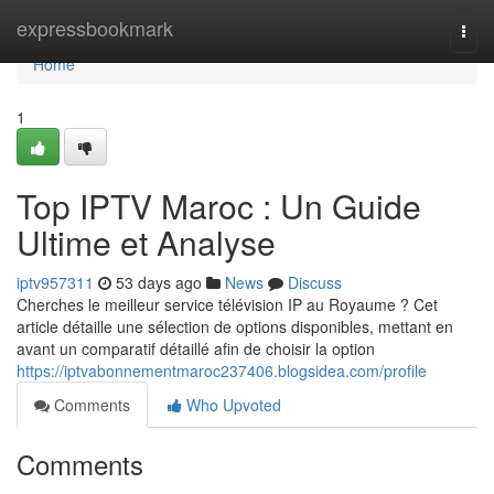
Home
expressbookmark
Togg
navi
Home
1
Top IPTV Maroc : Un Guide
Ultime et Analyse
iptv957311
53 days ago
News
Discuss
Cherches le meilleur service télévision IP au Royaume ? Cet
article détaille une sélection de options disponibles, mettant en
avant un comparatif détaillé afin de choisir la option
https://iptvabonnementmaroc237406.blogsidea.com/profile
Comments
Who Upvoted
Comments