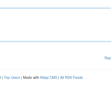
Rep
d
|
Top Users
| Made with
Kliqqi CMS
|
All RSS Feeds