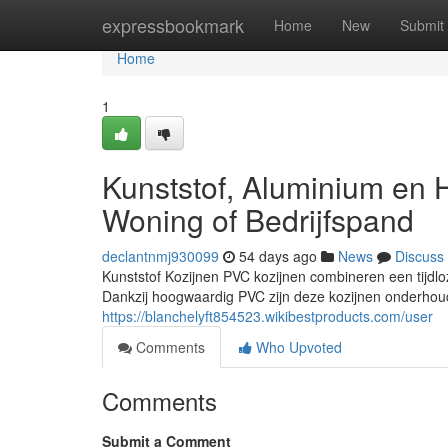
Home
expressbookmark
Home
New
Submit
Home
1
Kunststof, Aluminium en 
Woning of Bedrijfspand
declantnmj930099
54 days ago
News
Discuss
Kunststof Kozijnen PVC kozijnen combineren een tijdlo
Dankzij hoogwaardig PVC zijn deze kozijnen onderhoud
https://blanchelyft854523.wikibestproducts.com/user
Comments
Who Upvoted
Comments
Submit a Comment