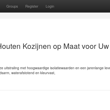
Groups
Register
Login
Houten Kozijnen op Maat voor Uw
ze uitstraling met hoogwaardige isolatiewaarden en een jarenlange lev
sarm, waterafstotend en kleurvast,