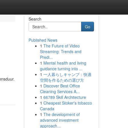
Search
Go
Published News
1
The Future of Video
Streaming: Trends and
Predi...
1
Mental health and living
guidance turning into ...
1
一人暮らしキャンプ：快適
ensduur.
空間を作るための選び方
1
Discover Best Office
Cleaning Services A...
1
66789 Skill Architecture
1
Cheapest Stoker's tobacco
Canada
1
The development of
advanced investment
approach...