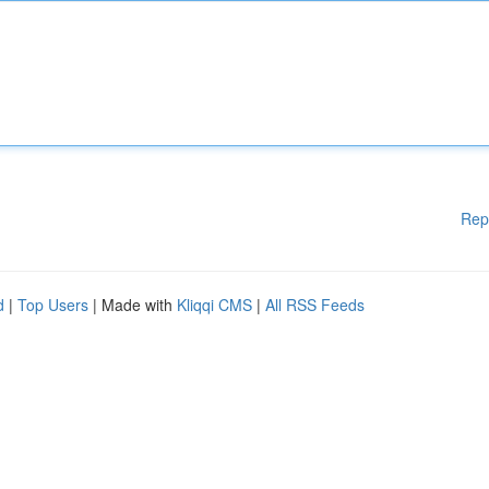
Rep
d
|
Top Users
| Made with
Kliqqi CMS
|
All RSS Feeds