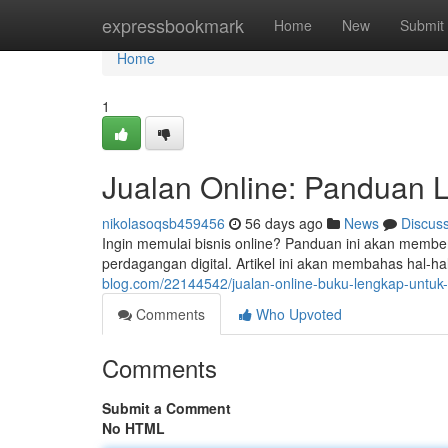
Home
expressbookmark
Home
New
Submit
Home
1
Jualan Online: Panduan 
nikolasoqsb459456
56 days ago
News
Discus
Ingin memulai bisnis online? Panduan ini akan membe
perdagangan digital. Artikel ini akan membahas hal-h
blog.com/22144542/jualan-online-buku-lengkap-untuk
Comments
Who Upvoted
Comments
Submit a Comment
No HTML