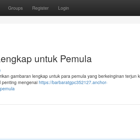
Groups
Register
Login
Lengkap untuk Pemula
s
rikan gambaran lengkap untuk para pemula yang berkeinginan terjun k
al penting mengenai
https://barbaratgpc352127.anchor-
-pemula