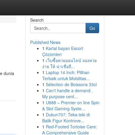
Search
Go
Published News
1
Kartal bayan Escort
Çözümleri
1
เว็บซื้อหวยออนไลน์ จองหวย
ง่าย ให้ น่าเชื่อถื...
1
Laptop 14 Inch: Pilihan
e dunia
Terbaik untuk Mobilitas...
1
Sélection de Boissons 33cl
1
Can't handle a demand .
My purpose cent...
1
U888 – Premier on line Spin
& Slot Gaming Syste...
1
Dukun707: Teka-teki di
Balik Figur Kontrove...
1
Red-Footed Tortoise Care:
A Comprehensive Guide