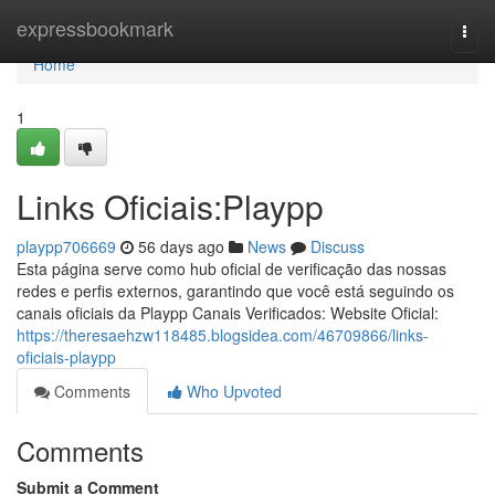
Home
expressbookmark
Togg
navi
Home
1
Links Oficiais:Playpp
playpp706669
56 days ago
News
Discuss
Esta página serve como hub oficial de verificação das nossas
redes e perfis externos, garantindo que você está seguindo os
canais oficiais da Playpp Canais Verificados: Website Oficial:
https://theresaehzw118485.blogsidea.com/46709866/links-
oficiais-playpp
Comments
Who Upvoted
Comments
Submit a Comment