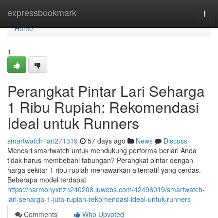
Home
expressbookmark
Togg
navi
Home
1
Perangkat Pintar Lari Seharga
1 Ribu Rupiah: Rekomendasi
Ideal untuk Runners
smartwatch-lari271319
57 days ago
News
Discuss
Mencari smartwatch untuk mendukung performa berlari Anda
tidak harus membebani tabungan? Perangkat pintar dengan
harga sekitar 1 ribu rupiah menawarkan alternatif yang cerdas.
Beberapa model terdapat
https://harmonyxnzn240208.luwebs.com/42496019/smartwatch-
lari-seharga-1-juta-rupiah-rekomendasi-ideal-untuk-runners
Comments
Who Upvoted