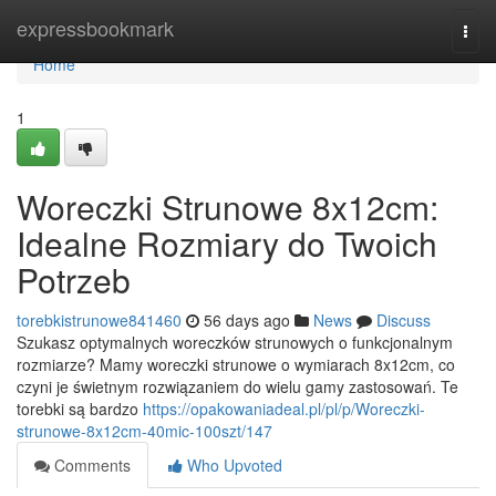
Home
expressbookmark
Togg
navi
Home
1
Woreczki Strunowe 8x12cm:
Idealne Rozmiary do Twoich
Potrzeb
torebkistrunowe841460
56 days ago
News
Discuss
Szukasz optymalnych woreczków strunowych o funkcjonalnym
rozmiarze? Mamy woreczki strunowe o wymiarach 8x12cm, co
czyni je świetnym rozwiązaniem do wielu gamy zastosowań. Te
torebki są bardzo
https://opakowaniadeal.pl/pl/p/Woreczki-
strunowe-8x12cm-40mic-100szt/147
Comments
Who Upvoted