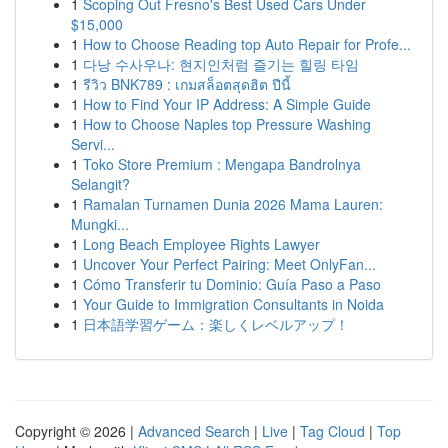
1
Scoping Out Fresno's Best Used Cars Under
$15,000
1
How to Choose Reading top Auto Repair for Profe...
1
다낭 수사우나: 현지인처럼 즐기는 힐링 타임
1
รีวิว BNK789 : เกมสล็อตสุดฮิต ปีนี้
1
How to Find Your IP Address: A Simple Guide
1
How to Choose Naples top Pressure Washing
Servi...
1
Toko Store Premium : Mengapa Bandrolnya
Selangit?
1
Ramalan Turnamen Dunia 2026 Mama Lauren:
Mungki...
1
Long Beach Employee Rights Lawyer
1
Uncover Your Perfect Pairing: Meet OnlyFan...
1
Cómo Transferir tu Dominio: Guía Paso a Paso
1
Your Guide to Immigration Consultants in Noida
1
日本語学習ゲーム：楽しくレベルアップ！
Copyright © 2026 |
Advanced Search
|
Live
|
Tag Cloud
|
Top