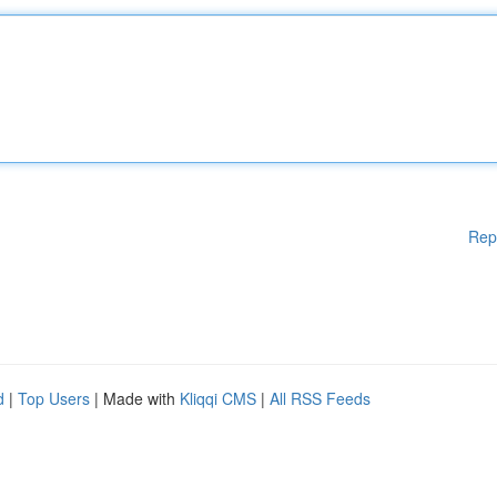
Rep
d
|
Top Users
| Made with
Kliqqi CMS
|
All RSS Feeds