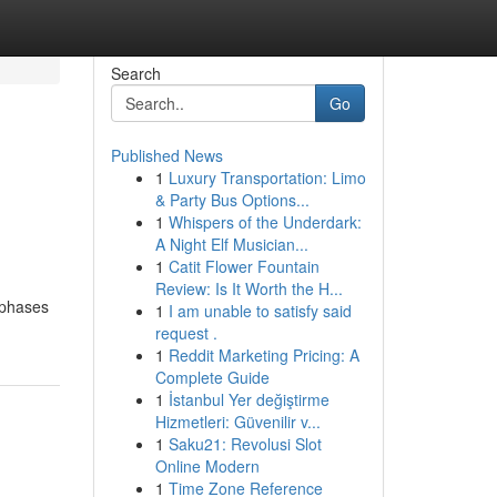
Search
Go
Published News
1
Luxury Transportation: Limo
& Party Bus Options...
1
Whispers of the Underdark:
A Night Elf Musician...
1
Catit Flower Fountain
Review: Is It Worth the H...
s phases
1
I am unable to satisfy said
request .
1
Reddit Marketing Pricing: A
Complete Guide
1
İstanbul Yer değiştirme
Hizmetleri: Güvenilir v...
1
Saku21: Revolusi Slot
Online Modern
1
Time Zone Reference