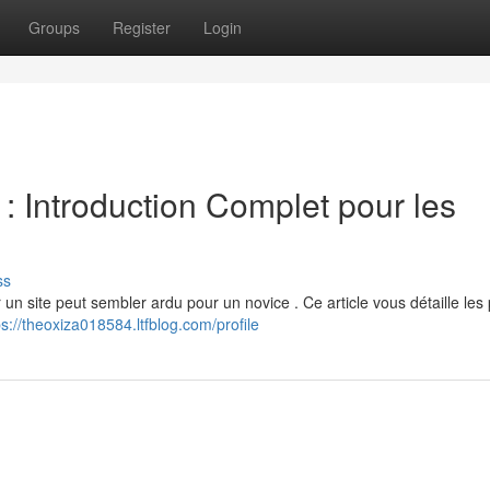
Groups
Register
Login
: Introduction Complet pour les
ss
 un site peut sembler ardu pour un novice . Ce article vous détaille le
ps://theoxiza018584.ltfblog.com/profile