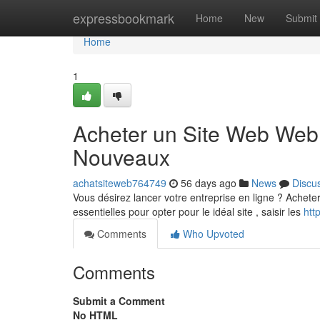
Home
expressbookmark
Home
New
Submit
Home
1
Acheter un Site Web Web 
Nouveaux
achatsiteweb764749
56 days ago
News
Discu
Vous désirez lancer votre entreprise en ligne ? Acheter
essentielles pour opter pour le idéal site , saisir les
htt
Comments
Who Upvoted
Comments
Submit a Comment
No HTML