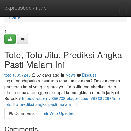
Home
expressbookmark
Togg
navi
Home
1
Toto, Toto Jitu: Prediksi Angka
Pasti Malam Ini
totojitu357245
57 days ago
News
Discuss
Ingin mendapatkan hasil toto tepat untuk nanti? Tidak mencari
perkiraan kami yang terpercaya . Toto Jitu memberikan data
utama supaya penggemar dapat kemungkinan meraih jackpot .
Berbekal
https://fraserjnvl356708.blogerus.com/63687396/toto-
toto-jitu-prediksi-angka-pasti-malam-ini
Comments
Who Upvoted
Comments