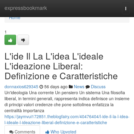
Home
expressbookmark
Togg
navi
Home
1
L'ide Il La L'idea L'ideale
L'ideazione Liberal:
Definizione e Caratteristiche
donnaxios629345
56 days ago
News
Discuss
Un'ideologia Una corrente Un pensiero Un sistema Una filosofia
liberal, in termini generali, rappresenta indica definisce un insieme
di principi valori credenze che pone sottolinea enfatizza la
centralità importanza
https://jaymvui172851.theblogfairy.com/40476404/l-ide-il-la-l-idea-
l-ideale-l-ideazione-liberal-definizione-e-caratteristiche
Comments
Who Upvoted