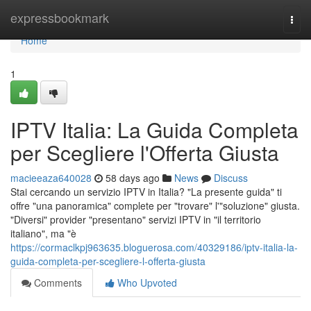
Home
expressbookmark
Togg
navi
Home
1
IPTV Italia: La Guida Completa
per Scegliere l'Offerta Giusta
macieeaza640028
58 days ago
News
Discuss
Stai cercando un servizio IPTV in Italia? "La presente guida" ti
offre "una panoramica" complete per "trovare" l'"soluzione" giusta.
"Diversi" provider "presentano" servizi IPTV in "il territorio
italiano", ma "è
https://cormaclkpj963635.bloguerosa.com/40329186/iptv-italia-la-
guida-completa-per-scegliere-l-offerta-giusta
Comments
Who Upvoted