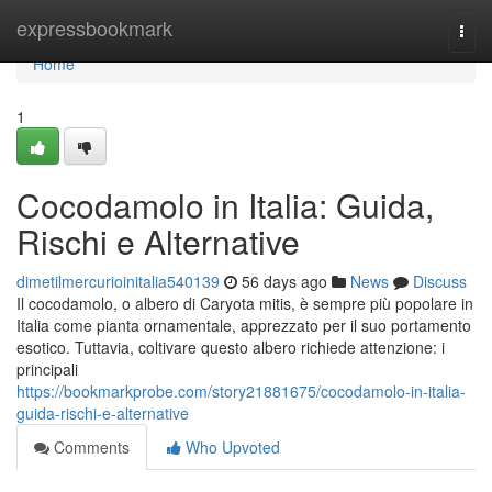
Home
expressbookmark
Togg
navi
Home
1
Cocodamolo in Italia: Guida,
Rischi e Alternative
dimetilmercurioinitalia540139
56 days ago
News
Discuss
Il cocodamolo, o albero di Caryota mitis, è sempre più popolare in
Italia come pianta ornamentale, apprezzato per il suo portamento
esotico. Tuttavia, coltivare questo albero richiede attenzione: i
principali
https://bookmarkprobe.com/story21881675/cocodamolo-in-italia-
guida-rischi-e-alternative
Comments
Who Upvoted