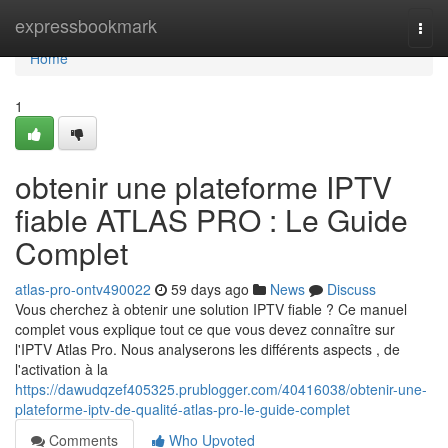
Home
expressbookmark
Togg
navi
Home
1
obtenir une plateforme IPTV
fiable ATLAS PRO : Le Guide
Complet
atlas-pro-ontv490022
59 days ago
News
Discuss
Vous cherchez à obtenir une solution IPTV fiable ? Ce manuel
complet vous explique tout ce que vous devez connaître sur
l'IPTV Atlas Pro. Nous analyserons les différents aspects , de
l'activation à la
https://dawudqzef405325.prublogger.com/40416038/obtenir-une-
plateforme-iptv-de-qualité-atlas-pro-le-guide-complet
Comments
Who Upvoted