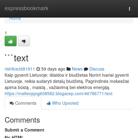
Home
expressbookmark
Togg
navi
Home
1
```text
rishilcez681911
59 days ago
News
Discuss
Kaip gyventi Lietuvoje: išlaidos ir biudžetas Norint tvariai gyventi
Lietuvoje, reikia sudaryti detalų biudžetą. Pagrindinės mokesčiai
apima būstą , maistą , važiavimą bei elektros energiją.
https://matteojqog608582.blogacep.com/46786771/text
Comments
Who Upvoted
Comments
Submit a Comment
No HTML