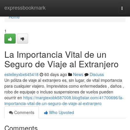
Home
expressbookmark
Togg
navi
Home
1
La Importancia Vital de un
Seguro de Viaje al Extranjero
estelleyxbx645418
60 days ago
News
Discuss
Un póliza de viaje al extranjero es, sin lugar, de vital importancia
para cualquier viajero. Imprevistos como enfermedades , daños ,
robo de equipaje o incluso suspensiones de vuelos pueden
ocurrir en
https://margiexobk587008.blog5star.com/41700696/la-
importancia-vital-de-un-seguro-de-viaje-al-extranjero
Comments
Who Upvoted
Comments