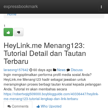
Home
expressbookmark
Togg
navi
Home
1
HeyLink.me Menang123:
Tutorial Detail dan Tautan
Terbaru
laraexng157642
60 days ago
News
Discuss
Ingin mengoptimalkan performa profil media sosial Anda?
HeyLink.me Menang123 hadir sebagai jawaban untuk
merampingkan proses berbagi tautan krusial kepada pelanggan
Anda. Tutorial ini akan membahas secara
https://robertvqig509000.boyblogguide.com/40336447/heylink-
me-menang123-tutorial-lengkap-dan-link-terbaru
Comments
Who Upvoted