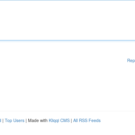
Rep
d
|
Top Users
| Made with
Kliqqi CMS
|
All RSS Feeds