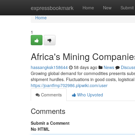
Home
expressbookmark
Home
New
Submit
Home
1
Africa's Mining Companies
hassangksk158644
58 days ago
News
Discus
Growing global demand for commodities presents subst
shipment hurdles. Fluctuations in good costs, logistical
https://joantfmp702986.plpwiki.com/user
Comments
Who Upvoted
Comments
Submit a Comment
No HTML