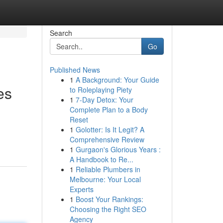
Search
Go
Published News
1
A Background: Your Guide
es
to Roleplaying Piety
1
7-Day Detox: Your
Complete Plan to a Body
Reset
1
Golotter: Is It Legit? A
Comprehensive Review
1
Gurgaon's Glorious Years :
A Handbook to Re...
1
Reliable Plumbers in
Melbourne: Your Local
Experts
1
Boost Your Rankings:
Choosing the Right SEO
Agency