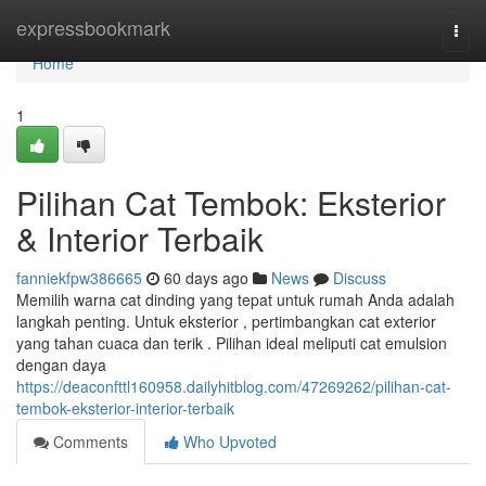
Home
expressbookmark
Togg
navi
Home
1
Pilihan Cat Tembok: Eksterior
& Interior Terbaik
fanniekfpw386665
60 days ago
News
Discuss
Memilih warna cat dinding yang tepat untuk rumah Anda adalah
langkah penting. Untuk eksterior , pertimbangkan cat exterior
yang tahan cuaca dan terik . Pilihan ideal meliputi cat emulsion
dengan daya
https://deaconfttl160958.dailyhitblog.com/47269262/pilihan-cat-
tembok-eksterior-interior-terbaik
Comments
Who Upvoted