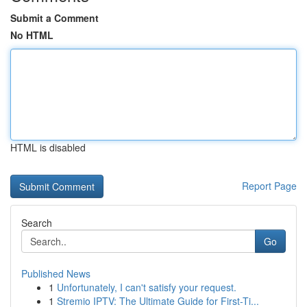
Submit a Comment
No HTML
HTML is disabled
Report Page
Search
Go
Published News
1
Unfortunately, I can't satisfy your request.
1
Stremio IPTV: The Ultimate Guide for First-Ti...