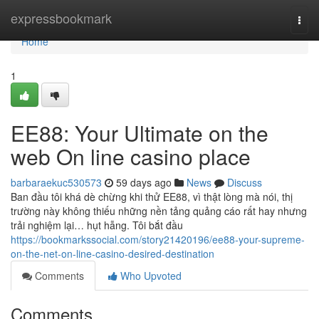
Home
expressbookmark
Togg
navi
Home
1
EE88: Your Ultimate on the
web On line casino place
barbaraekuc530573
59 days ago
News
Discuss
Ban đầu tôi khá dè chừng khi thử EE88, vì thật lòng mà nói, thị
trường này không thiếu những nền tảng quảng cáo rất hay nhưng
trải nghiệm lại… hụt hẫng. Tôi bắt đầu
https://bookmarkssocial.com/story21420196/ee88-your-supreme-
on-the-net-on-line-casino-desired-destination
Comments
Who Upvoted
Comments