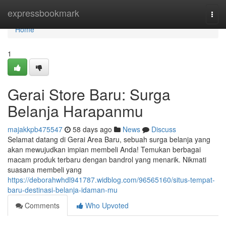
Home
expressbookmark
Togg
navi
Home
1
Gerai Store Baru: Surga
Belanja Harapanmu
majakkpb475547
58 days ago
News
Discuss
Selamat datang di Gerai Area Baru, sebuah surga belanja yang
akan mewujudkan impian membeli Anda! Temukan berbagai
macam produk terbaru dengan bandrol yang menarik. Nikmati
suasana membeli yang
https://deborahwhdl941787.widblog.com/96565160/situs-tempat-
baru-destinasi-belanja-idaman-mu
Comments
Who Upvoted