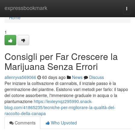
Home
expressbookmark
Togg
navi
Home
1
Consigli per Far Crescere la
Marijuana Senza Errori
allenryva569066
60 days ago
News
Discuss
Per iniziare la coltivazione di cannabis, il iniziale passo è la
germinazione dei piantine. Esistono vari metodi per farlo: il tappo
del cotone assorbente, l'immersione graduale in acqua o la
piantumazione
https://lexieynqz295990.snack-
blog.com/41865235/tecniche-per-migliorare-la-qualità-del-
raccolto-della-canapa
Comments
Who Upvoted