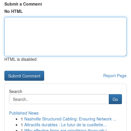
Submit a Comment
No HTML
HTML is disabled
Report Page
Search
Go
Published News
1
Nashville Structured Cabling: Ensuring Network ...
1
Attractifs durables : Le futur de la cueillette...
1
Why effective firms are prioritising thorough i...