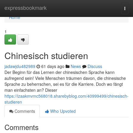
Home
expressbookmark
Togg
navi
Home
1
Chinesisch studieren
jadawjdu482989
61 days ago
News
Discuss
Der Beginn für das Lernen der chinesischen Sprache kann
aufregend sein! Viele Menschen träumen davon, die chinesische
Sprache zu beherrschen, sei es für die Karriere. Doch wo fängt
man einfachsten an? Dieser
https://izaakmvmc568018.sharebyblog.com/40999499/chinesisch-
studieren
Comments
Who Upvoted
Comments