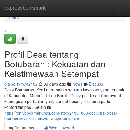
Home
expressbookmark
Togg
navi
Home
1
Profil Desa tentang
Botubarani: Kekuatan dan
Keistimewaan Setempat
elaineisym742102
63 days ago
News
Discuss
Desa Botubarani Kecil merupakan sebuah kawasan yang terletak
di Kabupaten Mamuju Utara Barat . Deskripsi desa ini menyoroti
keunggulan pertanian yang sangat besar , terutama pada
komoditas padi. Selain itu ,
https://onlybookmarkings.com/story21384806/deskripsi-desa-
botubarani-kekuatan-dan-daya-tarik-lokal
Comments
Who Upvoted