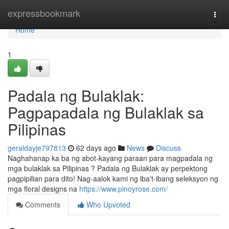
Home
expressbookmark
Togg
navi
Home
1
Padala ng Bulaklak:
Pagpapadala ng Bulaklak sa
Pilipinas
geraldayje797813
62 days ago
News
Discuss
Naghahanap ka ba ng abot-kayang paraan para magpadala ng
mga bulaklak sa Pilipinas ? Padala ng Bulaklak ay perpektong
pagpipilian para dito! Nag-aalok kami ng iba't-ibang seleksyon ng
mga floral designs na
https://www.pinoyrose.com/
Comments
Who Upvoted