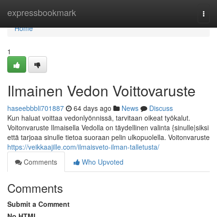
Home
expressbookmark
Togg
navi
Home
1
Ilmainen Vedon Voittovaruste
haseebbbli701887
64 days ago
News
Discuss
Kun haluat voittaa vedonlyönnissä, tarvitaan oikeat työkalut.
Voitonvaruste Ilmaisella Vedolla on täydellinen valinta {sinulle|siksi
että tarjoaa sinulle tietoa suoraan pelin ulkopuolella. Voitonvaruste
https://veikkaajille.com/ilmaisveto-ilman-talletusta/
Comments
Who Upvoted
Comments
Submit a Comment
No HTML