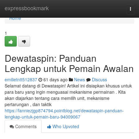
Home
expressbookmark
Togg
navi
Home
1
Dewataspin: Panduan
Lengkap untuk Pemain Awalan
emilietntt512837
61 days ago
News
Discuss
Selamat datang di Dewataspin! Artikel ini disiapkan khusus untuk
para baru yang ingin menguasai mekanisme permainan . Kita
akan diajarkan tentang cara memilih unit, mekanisme
pertarungan , dan taktik
https://fanniezjgp874794.pointblog.net/dewataspin-panduan-
lengkap-untuk-pemain-baru-94009067
Comments
Who Upvoted