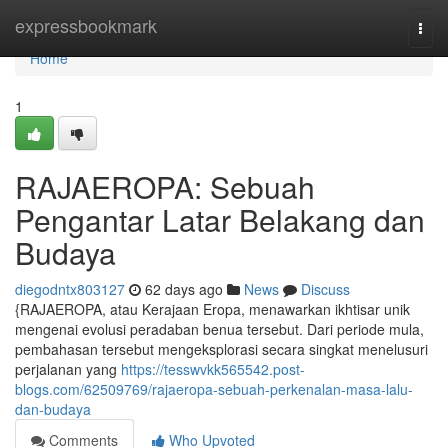
Home
expressbookmark
Togg
navi
Home
1
RAJAEROPA: Sebuah
Pengantar Latar Belakang dan
Budaya
diegodntx803127
62 days ago
News
Discuss
{RAJAEROPA, atau Kerajaan Eropa, menawarkan ikhtisar unik
mengenai evolusi peradaban benua tersebut. Dari periode mula,
pembahasan tersebut mengeksplorasi secara singkat menelusuri
perjalanan yang
https://tesswvkk565542.post-
blogs.com/62509769/rajaeropa-sebuah-perkenalan-masa-lalu-
dan-budaya
Comments
Who Upvoted