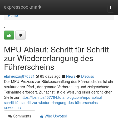
Home
expressbookmark
Togg
navi
Home
1
MPU Ablauf: Schritt für Schritt
zur Wiedererlangung des
Führerscheins
elaineozuq870381
65 days ago
News
Discuss
Der MPU-Prozess zur Rückbeschaffung des Führerscheins ist ein
strukturierter Pfad , der genaue Vorbereitung und zielgerichtete
Teilnahme erfordert. Zunächst ist die Weisung einer gerichtlichen
Stelle zur
https://joshituz457784.total-blog.com/mpu-ablauf-
schritt-für-schritt-zur-wiedererlangung-des-führerscheins-
66599003
Comments
Who Upvoted