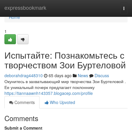
Home
expressbookmark
Togg
navi
Home
1
Испытайте: Познакомьтесь с
творчеством Зои Буртеловой
deborahdrag448310
65 days ago
News
Discuss
Окунитесь в захватывающий мир творчества Зои Буртеловой .
Ее уникальный почерк предлагает поклоннику
https://tiannaawnh143357.blogacep.com/profile
Comments
Who Upvoted
Comments
Submit a Comment