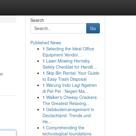
Search
Go
Published News
1
Selecting the Ideal Office
Equipment Vendor...
1
Lawn Mowing Hornsby
Safety Checklist for Handli...
1
Skip Bin Rental: Your Guide
en
to Easy Trash Disposal
r
1
Warung Indo Lagi Ngetren
di Pet Pet : Negeri Ma...
1
Walker's Cheesy Crackers:
The Greatest Relaxing...
1
Gebäudemanagement in
Deutschland: Trends und
He...
1
Comprehending the
technological foundations