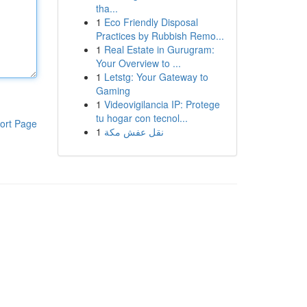
tha...
1
Eco Friendly Disposal
Practices by Rubbish Remo...
1
Real Estate in Gurugram:
Your Overview to ...
1
Letstg: Your Gateway to
Gaming
1
Videovigilancia IP: Protege
tu hogar con tecnol...
ort Page
1
نقل عفش مكة