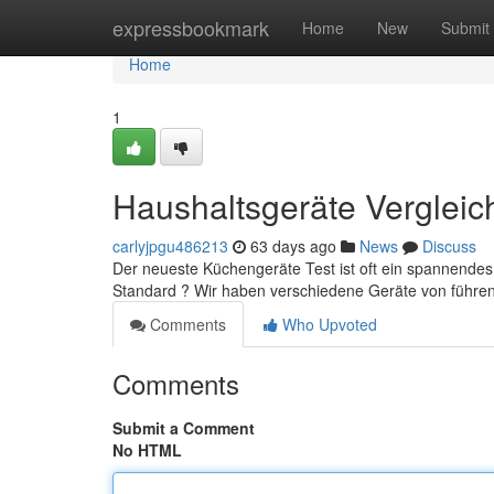
Home
expressbookmark
Home
New
Submit
Home
1
Haushaltsgeräte Vergleic
carlyjpgu486213
63 days ago
News
Discuss
Der neueste Küchengeräte Test ist oft ein spannendes
Standard ? Wir haben verschiedene Geräte von füh
Comments
Who Upvoted
Comments
Submit a Comment
No HTML