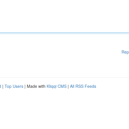
Rep
d
|
Top Users
| Made with
Kliqqi CMS
|
All RSS Feeds