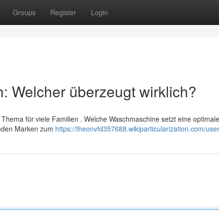
Groups
Register
Login
h: Welcher überzeugt wirklich?
 Thema für viele Familien . Welche Waschmaschine setzt eine optimal
renden Marken zum
https://theonvfd357688.wikiparticularization.com/use