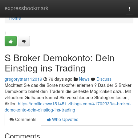
Home
expressbookmark
Togg
navi
Home
1
S Broker Demokonto: Dein
Einstieg ins Trading
gregorytnar112019
76 days ago
News
Discuss
Möchtest Sie das die Börse risikofrei erlernen ? Das der S Broker
Demokonto bietet den Tradern die perfekte Möglichkeit dazu. Mit
virtuellem Guthaben kannst Sie verschiedene Strategien testen,
Aktien
https://emiliezcwv151451.ziblogs.com/41702333/s-broker-
demokonto-dein-einstieg-ins-trading
Comments
Who Upvoted
Comments