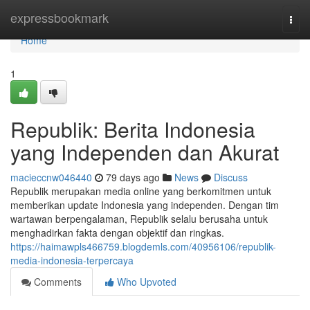
Home
expressbookmark
Togg
navi
Home
1
Republik: Berita Indonesia
yang Independen dan Akurat
macieccnw046440
79 days ago
News
Discuss
Republik merupakan media online yang berkomitmen untuk
memberikan update Indonesia yang independen. Dengan tim
wartawan berpengalaman, Republik selalu berusaha untuk
menghadirkan fakta dengan objektif dan ringkas.
https://haimawpls466759.blogdemls.com/40956106/republik-
media-indonesia-terpercaya
Comments
Who Upvoted