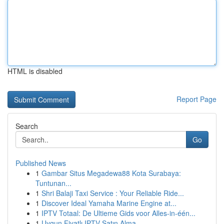
HTML is disabled
Report Page
Search
Go
Published News
1
Gambar Situs Megadewa88 Kota Surabaya:
Tuntunan...
1
Shri Balaji Taxi Service : Your Reliable Ride...
1
Discover Ideal Yamaha Marine Engine at...
1
IPTV Totaal: De Ultieme Gids voor Alles-in-één...
1
Uygun Fiyatlı IPTV Satın Alma