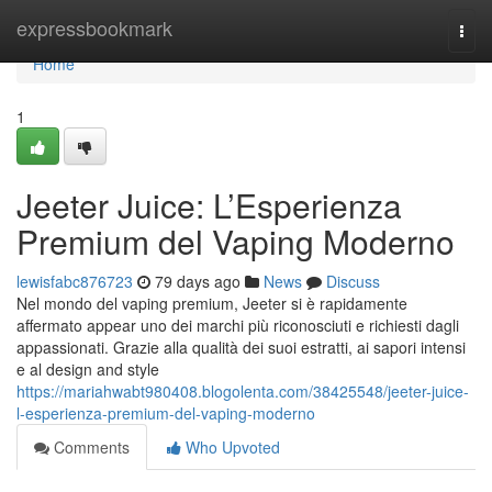
Home
expressbookmark
Togg
navi
Home
1
Jeeter Juice: L’Esperienza
Premium del Vaping Moderno
lewisfabc876723
79 days ago
News
Discuss
Nel mondo del vaping premium, Jeeter si è rapidamente
affermato appear uno dei marchi più riconosciuti e richiesti dagli
appassionati. Grazie alla qualità dei suoi estratti, ai sapori intensi
e al design and style
https://mariahwabt980408.blogolenta.com/38425548/jeeter-juice-
l-esperienza-premium-del-vaping-moderno
Comments
Who Upvoted